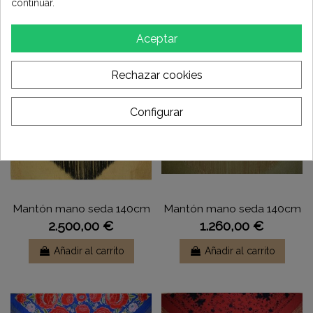
3.100,00 €
continuar.
2.380,00 €
Aceptar
Añadir al carrito
Añadir al carrito
Rechazar cookies
Configurar
Mantón mano seda 140cm
Mantón mano seda 140cm
2.500,00 €
1.260,00 €
Añadir al carrito
Añadir al carrito